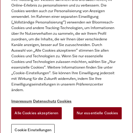
Online-Erlebnis zu personalisieren und zu verbessern. Die
Cookies werden auch zur Personalisierung von Anzeigen
verwendet. Im Rahmen einer separaten Einwilligung
(„Vollständige Personalisierung“) verwenden wir Bloomreach-
Miele auf Instagram
Miele auf Facebook
Miele auf Youtube
Cookies und andere Tracking-Technologien, um Informationen
über Ihr Nutzerverhalten zu sammeln, die wir Ihrem Profil
zuordnen, um die Inhalte, die wir Ihnen über verschiedene
Kanäle anzeigen, besser auf Sie zuzuschneiden. Durch
Auswahl von „Alle Cookies akzeptieren“ stimmen Sie allen
Cookies und Technologien zu. Wenn Sie nur essenzielle
Impressum
Cookies und Technologien zulassen möchten, wählen Sie „Nur
essenzielle Cookies“. Weitere Informationen finden Sie unter
AGB
„Cookie-Einstellungen“. Sie können Ihre Einwilligung jederzeit
Datenschutz
mit Wirkung für die Zukunft widerrufen, indem Sie Ihre
Nutzungsbedigungen
Einwilligungseinstellungen in unserem Präferenzcenter
ändern.
Erklärung zur Barrierefreiheit
EU-Gesetzen über digitale Dienste
Impressum
Datenschutz
Cookies
Widerrufsantrag
Alle Cookies akzeptieren
Nur essentielle Cookies
Cookie Einstellungen
Cookie Einstellungen