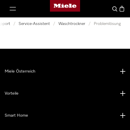
Miele-Homepage
nhalt springen
Suche
Waren
pport
/
Service-Assistent
/
Waschtrockner
/
Problemlösung
Miele Österreich
Vorteile
Smart Home