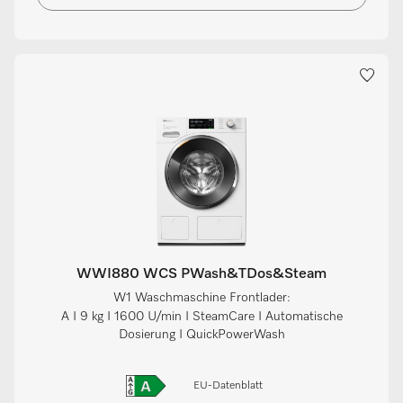
WWI880 WCS PWash&TDos&Steam
W1 Waschmaschine Frontlader:
A I 9 kg I 1600 U/min I SteamCare I Automatische
Dosierung I QuickPowerWash
EU-Datenblatt