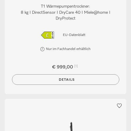
T1 Wärmepumpentrockner:
8 kg I DirectSensor I DryCare 40 I Miele@home I
DryProtect
EU-Datenblatt
Nur im Fachhandel erhältlich
[1]
€ 999,00
DETAILS