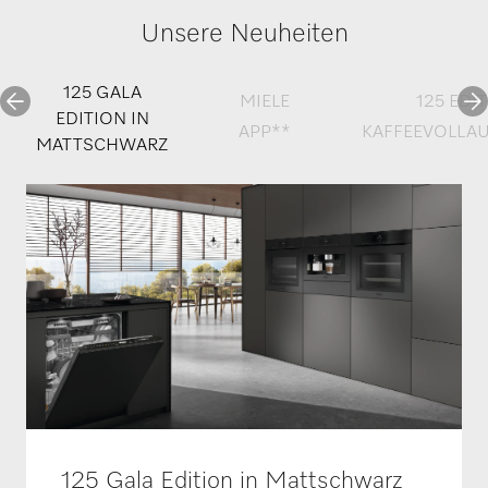
Unsere Neuheiten
125 GALA
MIELE
125 EDI
EDITION IN
APP**
KAFFEEVOLLA
MATTSCHWARZ
125 Gala Edition in Mattschwarz