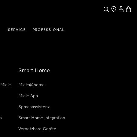
Suche
Händlersuche
Benutzer
Waren
SERVICE
PROFESSIONAL
•
Smart Home
 Miele
Miele@home
Miele App
Sprachassistenz
n
Smart Home Integration
Vernetzbare Geräte