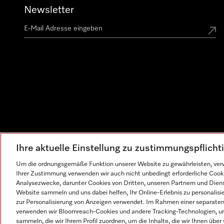
Newsletter
Ihre aktuelle Einstellung zu zustimmungspflich
Um die ordnungsgemäße Funktion unserer Website zu gewährleisten, verw
Ihrer Zustimmung verwenden wir auch nicht unbedingt erforderliche Cook
Analysezwecke, darunter Cookies von Dritten, unseren Partnern und Dienst
Website sammeln und uns dabei helfen, Ihr Online-Erlebnis zu personalis
zur Personalisierung von Anzeigen verwendet. Im Rahmen einer separaten E
verwenden wir Bloomreach-Cookies und andere Tracking-Technologien, um
sammeln, die wir Ihrem Profil zuordnen, um die Inhalte, die wir Ihnen übe