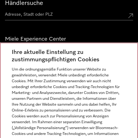
Händlersuche
Miele Experience Center
Ihre aktuelle Einstellung zu
Alle Miele Experience Center anzeigen
zustimmungspflichtigen Cookies
Um die ordnungsgemäße Funktion unserer Website zu
Newsletter
gewährleisten, verwendet Miele unbedingt erforderliche
Cookies. Mit Ihrer Zustimmung verwenden wir auch nicht
unbedingt erforderliche Cookies und Tracking-Technologien für
Marketing- und Analysezwecke, darunter Cookies von Dritten,
unseren Partnern und Dienstleistern, die Informationen über
Ihre Nutzung der Website sammeln und uns dabei helfen, Ihr
Online-Erlebnis zu personalisieren und zu verbessern. Die
Cookies werden auch zur Personalisierung von Anzeigen
verwendet. Im Rahmen einer separaten Einwilligung
(„Vollständige Personalisierung“) verwenden wir Bloomreach-
Miele auf Instagram
Miele auf Facebook
Miele auf Youtube
Cookies und andere Tracking-Technologien, um Informationen