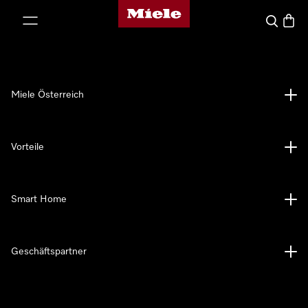
Miele-Homepage
nhalt springen
Suche
Waren
Miele Österreich
Vorteile
Smart Home
Geschäftspartner