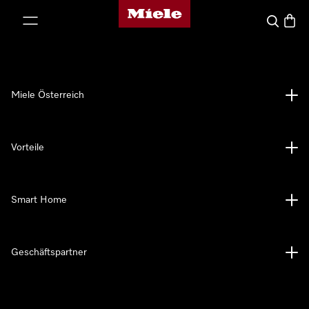
Miele-Homepage
nhalt springen
Suche
Waren
Miele Österreich
Vorteile
Smart Home
Geschäftspartner