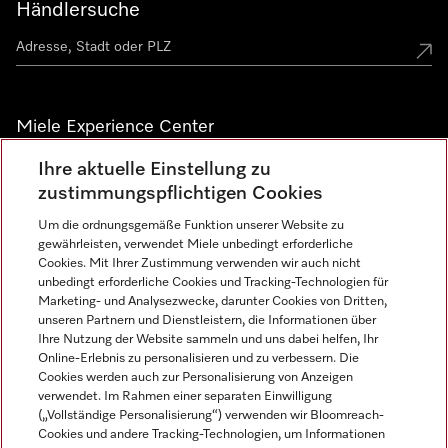
Händlersuche
Miele Experience Center
Ihre aktuelle Einstellung zu
Alle Miele Experience Center anzeigen
zustimmungspflichtigen Cookies
Um die ordnungsgemäße Funktion unserer Website zu
Newsletter
gewährleisten, verwendet Miele unbedingt erforderliche
Cookies. Mit Ihrer Zustimmung verwenden wir auch nicht
unbedingt erforderliche Cookies und Tracking-Technologien für
Marketing- und Analysezwecke, darunter Cookies von Dritten,
unseren Partnern und Dienstleistern, die Informationen über
Ihre Nutzung der Website sammeln und uns dabei helfen, Ihr
Online-Erlebnis zu personalisieren und zu verbessern. Die
Cookies werden auch zur Personalisierung von Anzeigen
verwendet. Im Rahmen einer separaten Einwilligung
(„Vollständige Personalisierung“) verwenden wir Bloomreach-
Miele auf Instagram
Miele auf Facebook
Miele auf Youtube
Cookies und andere Tracking-Technologien, um Informationen