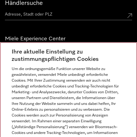
Händlersuche
Miele Experience Center
Ihre aktuelle Einstellung zu
Alle Miele Experience Center anzeigen
zustimmungspflichtigen Cookies
Um die ordnungsgemäße Funktion unserer Website zu
Newsletter
gewährleisten, verwendet Miele unbedingt erforderliche
Cookies. Mit Ihrer Zustimmung verwenden wir auch nicht
unbedingt erforderliche Cookies und Tracking-Technologien für
Marketing- und Analysezwecke, darunter Cookies von Dritten,
unseren Partnern und Dienstleistern, die Informationen über
Ihre Nutzung der Website sammeln und uns dabei helfen, Ihr
Online-Erlebnis zu personalisieren und zu verbessern. Die
Cookies werden auch zur Personalisierung von Anzeigen
verwendet. Im Rahmen einer separaten Einwilligung
(„Vollständige Personalisierung“) verwenden wir Bloomreach-
Miele auf Instagram
Miele auf Facebook
Miele auf Youtube
Cookies und andere Tracking-Technologien, um Informationen