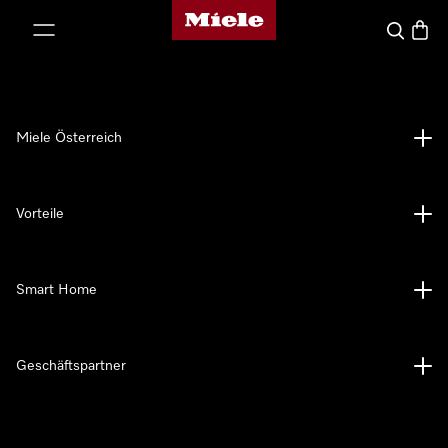
Miele-Homepage
nhalt springen
Suche
Waren
Miele Österreich
Vorteile
Smart Home
Geschäftspartner