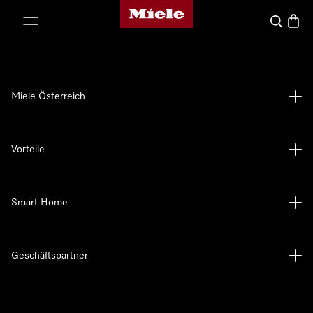
Miele-Homepage
nhalt springen
Suche
Waren
Miele Österreich
Vorteile
Smart Home
Geschäftspartner