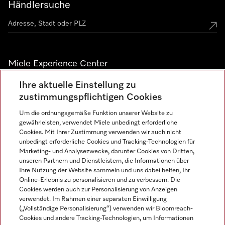
Händlersuche
Miele Experience Center
Ihre aktuelle Einstellung zu
Alle Miele Experience Center anzeigen
zustimmungspflichtigen Cookies
Um die ordnungsgemäße Funktion unserer Website zu
Newsletter
gewährleisten, verwendet Miele unbedingt erforderliche
Cookies. Mit Ihrer Zustimmung verwenden wir auch nicht
unbedingt erforderliche Cookies und Tracking-Technologien für
Marketing- und Analysezwecke, darunter Cookies von Dritten,
unseren Partnern und Dienstleistern, die Informationen über
Ihre Nutzung der Website sammeln und uns dabei helfen, Ihr
Online-Erlebnis zu personalisieren und zu verbessern. Die
Cookies werden auch zur Personalisierung von Anzeigen
verwendet. Im Rahmen einer separaten Einwilligung
(„Vollständige Personalisierung“) verwenden wir Bloomreach-
Miele auf Instagram
Miele auf Facebook
Miele auf Youtube
Cookies und andere Tracking-Technologien, um Informationen