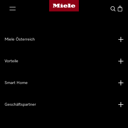
Miele-Homepage
nhalt springen
Suche
Waren
Miele Österreich
Vorteile
Smart Home
Geschäftspartner