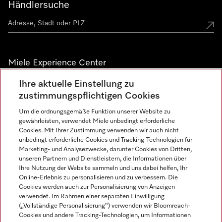
Händlersuche
Miele Experience Center
Ihre aktuelle Einstellung zu
Alle Miele Experience Center anzeigen
zustimmungspflichtigen Cookies
Um die ordnungsgemäße Funktion unserer Website zu
Newsletter
gewährleisten, verwendet Miele unbedingt erforderliche
Cookies. Mit Ihrer Zustimmung verwenden wir auch nicht
unbedingt erforderliche Cookies und Tracking-Technologien für
Marketing- und Analysezwecke, darunter Cookies von Dritten,
unseren Partnern und Dienstleistern, die Informationen über
Ihre Nutzung der Website sammeln und uns dabei helfen, Ihr
Online-Erlebnis zu personalisieren und zu verbessern. Die
Cookies werden auch zur Personalisierung von Anzeigen
verwendet. Im Rahmen einer separaten Einwilligung
(„Vollständige Personalisierung“) verwenden wir Bloomreach-
Miele auf Instagram
Miele auf Facebook
Miele auf Youtube
Cookies und andere Tracking-Technologien, um Informationen