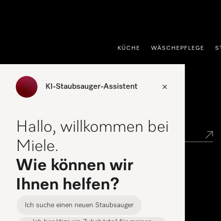
nhalt springen
KÜCHE
WÄSCHEPFLEGE
S
KI-Staubsauger-Assistent
Händlersuche
Hallo, willkommen bei
Miele.
Wie können wir
Miele Experience Center
Ihnen helfen?
Alle Miele Experience Center anzeigen
Ich suche einen neuen Staubsauger