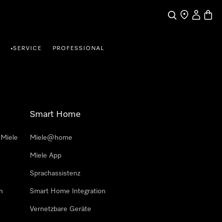
Suche
Händlersuche
Benutzer
Waren
SERVICE
PROFESSIONAL
•
Smart Home
 Miele
Miele@home
Miele App
Sprachassistenz
n
Smart Home Integration
Vernetzbare Geräte