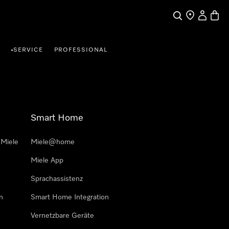
Suche
Händlersuche
Benutzer
Waren
SERVICE
PROFESSIONAL
•
Smart Home
 Miele
Miele@home
Miele App
Sprachassistenz
n
Smart Home Integration
Vernetzbare Geräte