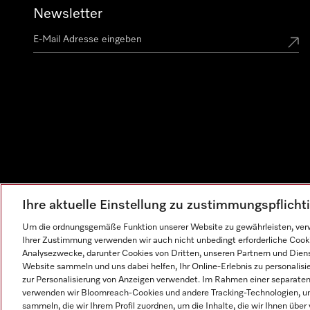
Newsletter
Ihre aktuelle Einstellung zu zustimmungspflich
Um die ordnungsgemäße Funktion unserer Website zu gewährleisten, verw
Ihrer Zustimmung verwenden wir auch nicht unbedingt erforderliche Cook
Analysezwecke, darunter Cookies von Dritten, unseren Partnern und Dienst
Website sammeln und uns dabei helfen, Ihr Online-Erlebnis zu personalis
zur Personalisierung von Anzeigen verwendet. Im Rahmen einer separaten E
verwenden wir Bloomreach-Cookies und andere Tracking-Technologien, um
sammeln, die wir Ihrem Profil zuordnen, um die Inhalte, die wir Ihnen übe