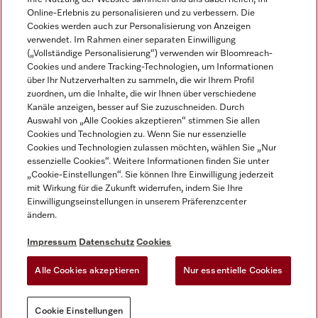
Online-Erlebnis zu personalisieren und zu verbessern. Die
Cookies werden auch zur Personalisierung von Anzeigen
verwendet. Im Rahmen einer separaten Einwilligung
(„Vollständige Personalisierung“) verwenden wir Bloomreach-
Miele auf Instagram
Miele auf Facebook
Miele auf Youtube
Cookies und andere Tracking-Technologien, um Informationen
über Ihr Nutzerverhalten zu sammeln, die wir Ihrem Profil
zuordnen, um die Inhalte, die wir Ihnen über verschiedene
Kanäle anzeigen, besser auf Sie zuzuschneiden. Durch
Auswahl von „Alle Cookies akzeptieren“ stimmen Sie allen
Cookies und Technologien zu. Wenn Sie nur essenzielle
Impressum
Cookies und Technologien zulassen möchten, wählen Sie „Nur
essenzielle Cookies“. Weitere Informationen finden Sie unter
AGB
„Cookie-Einstellungen“. Sie können Ihre Einwilligung jederzeit
Datenschutz
mit Wirkung für die Zukunft widerrufen, indem Sie Ihre
Nutzungsbedigungen
Einwilligungseinstellungen in unserem Präferenzcenter
ändern.
Erklärung zur Barrierefreiheit
EU-Gesetzen über digitale Dienste
Impressum
Datenschutz
Cookies
Widerrufsantrag
Alle Cookies akzeptieren
Nur essentielle Cookies
Cookie Einstellungen
Cookie Einstellungen