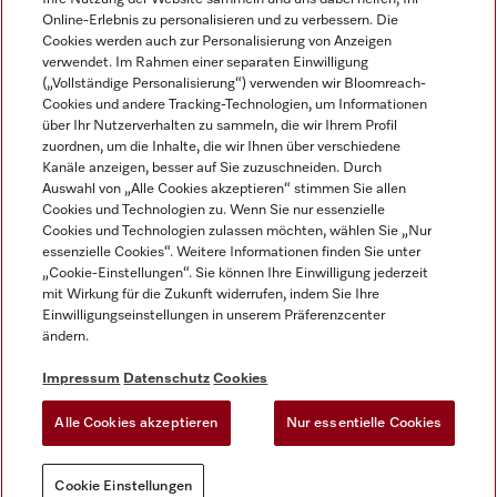
Online-Erlebnis zu personalisieren und zu verbessern. Die
Cookies werden auch zur Personalisierung von Anzeigen
verwendet. Im Rahmen einer separaten Einwilligung
(„Vollständige Personalisierung“) verwenden wir Bloomreach-
Miele auf Instagram
Miele auf Facebook
Miele auf Youtube
Cookies und andere Tracking-Technologien, um Informationen
über Ihr Nutzerverhalten zu sammeln, die wir Ihrem Profil
zuordnen, um die Inhalte, die wir Ihnen über verschiedene
Kanäle anzeigen, besser auf Sie zuzuschneiden. Durch
Auswahl von „Alle Cookies akzeptieren“ stimmen Sie allen
Cookies und Technologien zu. Wenn Sie nur essenzielle
Impressum
Cookies und Technologien zulassen möchten, wählen Sie „Nur
essenzielle Cookies“. Weitere Informationen finden Sie unter
AGB
„Cookie-Einstellungen“. Sie können Ihre Einwilligung jederzeit
Datenschutz
mit Wirkung für die Zukunft widerrufen, indem Sie Ihre
Nutzungsbedigungen
Einwilligungseinstellungen in unserem Präferenzcenter
ändern.
Erklärung zur Barrierefreiheit
EU-Gesetzen über digitale Dienste
Impressum
Datenschutz
Cookies
Widerrufsantrag
Alle Cookies akzeptieren
Nur essentielle Cookies
Cookie Einstellungen
Cookie Einstellungen