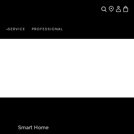
Suche
Händlersuche
Benutzer
Waren
SERVICE
PROFESSIONAL
•
Smart Home