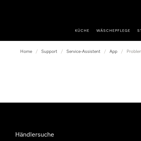
nhalt springen
KÜCHE
WÄSCHEPFLEGE
S
Home
/
Support
/
Service-Assistent
/
App
/
Proble
Händlersuche