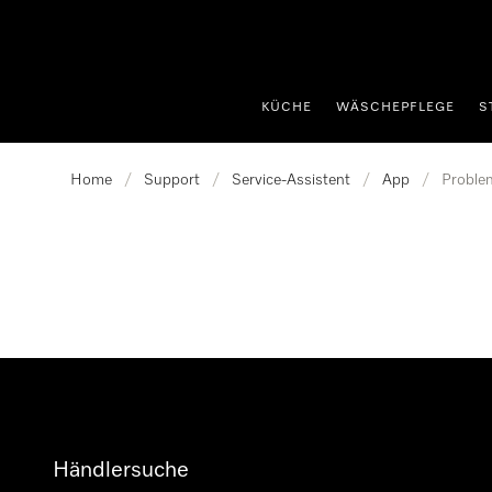
nhalt springen
KÜCHE
WÄSCHEPFLEGE
S
Home
/
Support
/
Service-Assistent
/
App
/
Proble
Händlersuche