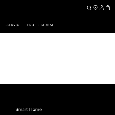
Suche
Händlersuche
Benutzer
Waren
SERVICE
PROFESSIONAL
•
Smart Home