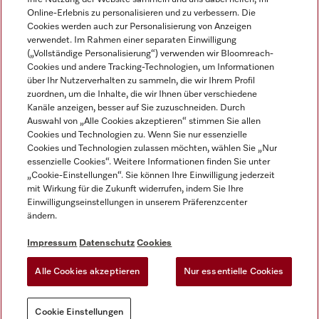
Online-Erlebnis zu personalisieren und zu verbessern. Die
Cookies werden auch zur Personalisierung von Anzeigen
verwendet. Im Rahmen einer separaten Einwilligung
(„Vollständige Personalisierung“) verwenden wir Bloomreach-
Miele auf Instagram
Miele auf Facebook
Miele auf Youtube
Cookies und andere Tracking-Technologien, um Informationen
über Ihr Nutzerverhalten zu sammeln, die wir Ihrem Profil
zuordnen, um die Inhalte, die wir Ihnen über verschiedene
Kanäle anzeigen, besser auf Sie zuzuschneiden. Durch
Auswahl von „Alle Cookies akzeptieren“ stimmen Sie allen
Cookies und Technologien zu. Wenn Sie nur essenzielle
Impressum
Cookies und Technologien zulassen möchten, wählen Sie „Nur
essenzielle Cookies“. Weitere Informationen finden Sie unter
AGB
„Cookie-Einstellungen“. Sie können Ihre Einwilligung jederzeit
Datenschutz
mit Wirkung für die Zukunft widerrufen, indem Sie Ihre
Nutzungsbedigungen
Einwilligungseinstellungen in unserem Präferenzcenter
ändern.
Erklärung zur Barrierefreiheit
EU-Gesetzen über digitale Dienste
Impressum
Datenschutz
Cookies
Widerrufsantrag
Alle Cookies akzeptieren
Nur essentielle Cookies
Cookie Einstellungen
Cookie Einstellungen