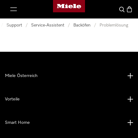
Miele-Homepage
nhalt springen
Suche
Waren
/
Support
/
Service-Assistent
/
Backöfen
/
Problemlösung
Miele Österreich
Vorteile
Smart Home