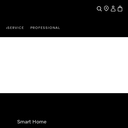
Suche
Händlersuche
Benutzer
Waren
SERVICE
PROFESSIONAL
•
Smart Home