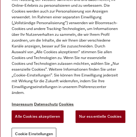
Online-Erlebnis zu personalisieren und zu verbessern. Die
Cookies werden auch zur Personalisierung von Anzeigen
verwendet. Im Rahmen einer separaten Einwilligung
(„Vollständige Personalisierung“) verwenden wir Bloomreach-
Miele auf Instagram
Miele auf Facebook
Miele auf Youtube
Cookies und andere Tracking-Technologien, um Informationen
über Ihr Nutzerverhalten zu sammeln, die wir Ihrem Profil
zuordnen, um die Inhalte, die wir Ihnen über verschiedene
Kanäle anzeigen, besser auf Sie zuzuschneiden. Durch
Auswahl von „Alle Cookies akzeptieren“ stimmen Sie allen
Cookies und Technologien zu. Wenn Sie nur essenzielle
Impressum
Cookies und Technologien zulassen möchten, wählen Sie „Nur
essenzielle Cookies“. Weitere Informationen finden Sie unter
AGB
„Cookie-Einstellungen“. Sie können Ihre Einwilligung jederzeit
Datenschutz
mit Wirkung für die Zukunft widerrufen, indem Sie Ihre
Nutzungsbedigungen
Einwilligungseinstellungen in unserem Präferenzcenter
ändern.
Erklärung zur Barrierefreiheit
EU-Gesetzen über digitale Dienste
Impressum
Datenschutz
Cookies
Widerrufsantrag
Alle Cookies akzeptieren
Nur essentielle Cookies
Cookie Einstellungen
Cookie Einstellungen