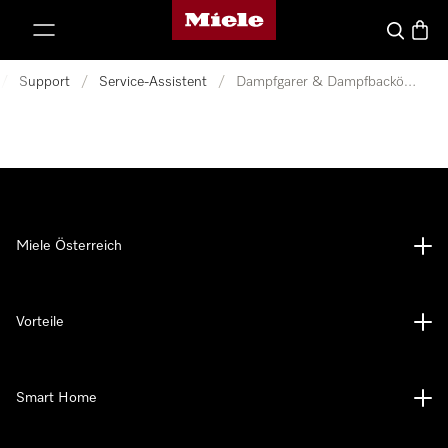
Miele-Homepage
nhalt springen
Suche
Waren
/
Support
/
Service-Assistent
/
Dampfgarer & Dampfbacköfen
Miele Österreich
Vorteile
Smart Home