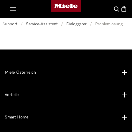
Miele-Homepage
nhalt springen
Suche
Waren
Support
/
Service-Assistent
/
Dialoggarer
/
Problemlösung
Miele Österreich
Vorteile
Smart Home