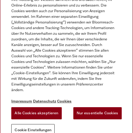
Online-Erlebnis zu personalisieren und zu verbessern. Die
Cookies werden auch zur Personalisierung von Anzeigen
verwendet. Im Rahmen einer separaten Einwilligung
(„Vollständige Personalisierung“) verwenden wir Bloomreach-
Miele auf Instagram
Miele auf Facebook
Miele auf Youtube
Cookies und andere Tracking-Technologien, um Informationen
über Ihr Nutzerverhalten zu sammeln, die wir Ihrem Profil
zuordnen, um die Inhalte, die wir Ihnen über verschiedene
Kanäle anzeigen, besser auf Sie zuzuschneiden. Durch
Auswahl von „Alle Cookies akzeptieren“ stimmen Sie allen
Cookies und Technologien zu. Wenn Sie nur essenzielle
Impressum
Cookies und Technologien zulassen möchten, wählen Sie „Nur
essenzielle Cookies“. Weitere Informationen finden Sie unter
AGB
„Cookie-Einstellungen“. Sie können Ihre Einwilligung jederzeit
Datenschutz
mit Wirkung für die Zukunft widerrufen, indem Sie Ihre
Nutzungsbedigungen
Einwilligungseinstellungen in unserem Präferenzcenter
ändern.
Erklärung zur Barrierefreiheit
EU-Gesetzen über digitale Dienste
Impressum
Datenschutz
Cookies
Widerrufsantrag
Alle Cookies akzeptieren
Nur essentielle Cookies
Cookie Einstellungen
Cookie Einstellungen