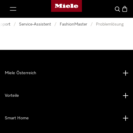
Miele-Homepage
nhalt springen
Suche
Waren
pport
/
Service-Assistent
/
FashionMaster
/
Problemlösung
Miele Österreich
Vorteile
Smart Home