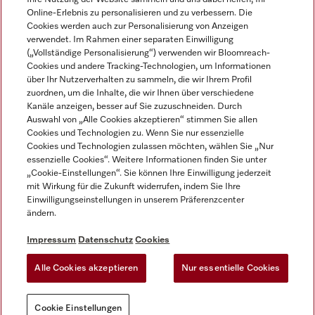
Online-Erlebnis zu personalisieren und zu verbessern. Die
Cookies werden auch zur Personalisierung von Anzeigen
verwendet. Im Rahmen einer separaten Einwilligung
(„Vollständige Personalisierung“) verwenden wir Bloomreach-
Miele auf Instagram
Miele auf Facebook
Miele auf Youtube
Cookies und andere Tracking-Technologien, um Informationen
über Ihr Nutzerverhalten zu sammeln, die wir Ihrem Profil
zuordnen, um die Inhalte, die wir Ihnen über verschiedene
Kanäle anzeigen, besser auf Sie zuzuschneiden. Durch
Auswahl von „Alle Cookies akzeptieren“ stimmen Sie allen
Cookies und Technologien zu. Wenn Sie nur essenzielle
Impressum
Cookies und Technologien zulassen möchten, wählen Sie „Nur
essenzielle Cookies“. Weitere Informationen finden Sie unter
AGB
„Cookie-Einstellungen“. Sie können Ihre Einwilligung jederzeit
Datenschutz
mit Wirkung für die Zukunft widerrufen, indem Sie Ihre
Nutzungsbedigungen
Einwilligungseinstellungen in unserem Präferenzcenter
ändern.
Erklärung zur Barrierefreiheit
EU-Gesetzen über digitale Dienste
Impressum
Datenschutz
Cookies
Widerrufsantrag
Alle Cookies akzeptieren
Nur essentielle Cookies
Cookie Einstellungen
Cookie Einstellungen