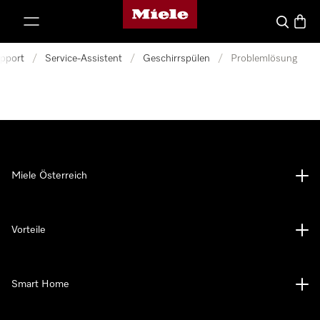
Miele-Homepage
nhalt springen
Suche
Waren
pport
/
Service-Assistent
/
Geschirrspülen
/
Problemlösung
Miele Österreich
Vorteile
Smart Home