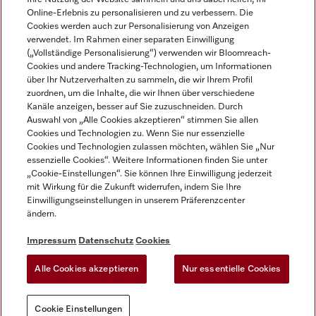
Online-Erlebnis zu personalisieren und zu verbessern. Die
Cookies werden auch zur Personalisierung von Anzeigen
verwendet. Im Rahmen einer separaten Einwilligung
(„Vollständige Personalisierung“) verwenden wir Bloomreach-
Miele auf Instagram
Miele auf Facebook
Miele auf Youtube
Cookies und andere Tracking-Technologien, um Informationen
über Ihr Nutzerverhalten zu sammeln, die wir Ihrem Profil
zuordnen, um die Inhalte, die wir Ihnen über verschiedene
Kanäle anzeigen, besser auf Sie zuzuschneiden. Durch
Auswahl von „Alle Cookies akzeptieren“ stimmen Sie allen
Cookies und Technologien zu. Wenn Sie nur essenzielle
Impressum
Cookies und Technologien zulassen möchten, wählen Sie „Nur
essenzielle Cookies“. Weitere Informationen finden Sie unter
AGB
„Cookie-Einstellungen“. Sie können Ihre Einwilligung jederzeit
Datenschutz
mit Wirkung für die Zukunft widerrufen, indem Sie Ihre
Nutzungsbedigungen
Einwilligungseinstellungen in unserem Präferenzcenter
ändern.
Erklärung zur Barrierefreiheit
EU-Gesetzen über digitale Dienste
Impressum
Datenschutz
Cookies
Widerrufsantrag
Alle Cookies akzeptieren
Nur essentielle Cookies
Cookie Einstellungen
Cookie Einstellungen