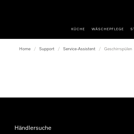
nhalt springen
KÜCHE
WÄSCHEPFLEGE
S
Home
/
Support
/
Service-Assistent
/
Geschirrspülen
Händlersuche