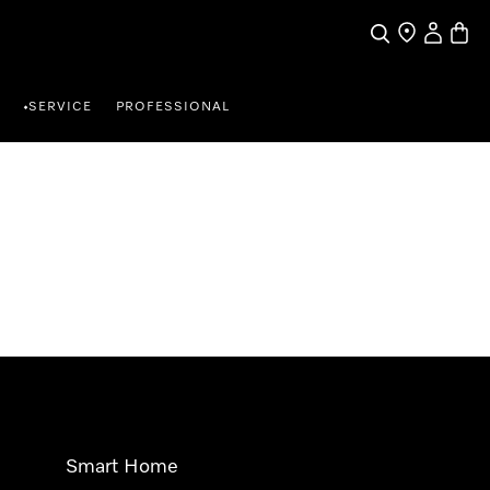
Suche
Händlersuche
Benutzer
Waren
SERVICE
PROFESSIONAL
•
Smart Home