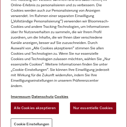
Online-Erlebnis zu personalisieren und zu verbessern. Die
Cookies werden auch zur Personalisierung von Anzeigen
verwendet. Im Rahmen einer separaten Einwilligung
(„Vollständige Personalisierung“) verwenden wir Bloomreach-
Miele auf Instagram
Miele auf Facebook
Miele auf Youtube
Cookies und andere Tracking-Technologien, um Informationen
über Ihr Nutzerverhalten zu sammeln, die wir Ihrem Profil
zuordnen, um die Inhalte, die wir Ihnen über verschiedene
Kanäle anzeigen, besser auf Sie zuzuschneiden. Durch
Auswahl von „Alle Cookies akzeptieren“ stimmen Sie allen
Cookies und Technologien zu. Wenn Sie nur essenzielle
Impressum
Cookies und Technologien zulassen möchten, wählen Sie „Nur
essenzielle Cookies“. Weitere Informationen finden Sie unter
AGB
„Cookie-Einstellungen“. Sie können Ihre Einwilligung jederzeit
Datenschutz
mit Wirkung für die Zukunft widerrufen, indem Sie Ihre
Nutzungsbedigungen
Einwilligungseinstellungen in unserem Präferenzcenter
ändern.
Erklärung zur Barrierefreiheit
EU-Gesetzen über digitale Dienste
Impressum
Datenschutz
Cookies
Widerrufsantrag
Alle Cookies akzeptieren
Nur essentielle Cookies
Cookie Einstellungen
Cookie Einstellungen