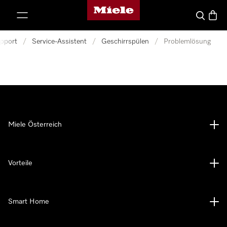
Miele-Homepage
nhalt springen
Suche
Waren
pport
/
Service-Assistent
/
Geschirrspülen
/
Problemlösung
Miele Österreich
Vorteile
Smart Home