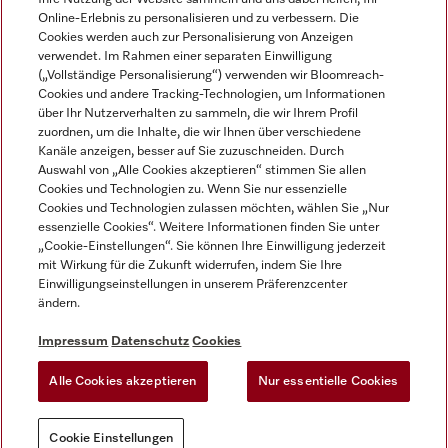
Online-Erlebnis zu personalisieren und zu verbessern. Die
Cookies werden auch zur Personalisierung von Anzeigen
verwendet. Im Rahmen einer separaten Einwilligung
(„Vollständige Personalisierung“) verwenden wir Bloomreach-
Miele auf Instagram
Miele auf Facebook
Miele auf Youtube
Cookies und andere Tracking-Technologien, um Informationen
über Ihr Nutzerverhalten zu sammeln, die wir Ihrem Profil
zuordnen, um die Inhalte, die wir Ihnen über verschiedene
Kanäle anzeigen, besser auf Sie zuzuschneiden. Durch
Auswahl von „Alle Cookies akzeptieren“ stimmen Sie allen
Cookies und Technologien zu. Wenn Sie nur essenzielle
Impressum
Cookies und Technologien zulassen möchten, wählen Sie „Nur
essenzielle Cookies“. Weitere Informationen finden Sie unter
AGB
„Cookie-Einstellungen“. Sie können Ihre Einwilligung jederzeit
Datenschutz
mit Wirkung für die Zukunft widerrufen, indem Sie Ihre
Nutzungsbedigungen
Einwilligungseinstellungen in unserem Präferenzcenter
ändern.
Erklärung zur Barrierefreiheit
EU-Gesetzen über digitale Dienste
Impressum
Datenschutz
Cookies
Widerrufsantrag
Alle Cookies akzeptieren
Nur essentielle Cookies
Cookie Einstellungen
Cookie Einstellungen