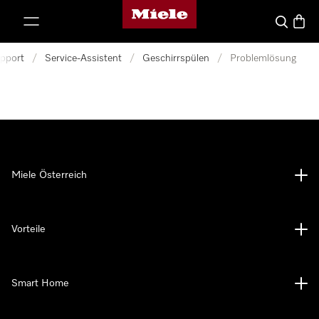
Miele-Homepage
nhalt springen
Suche
Waren
pport
/
Service-Assistent
/
Geschirrspülen
/
Problemlösung
Miele Österreich
Vorteile
Smart Home