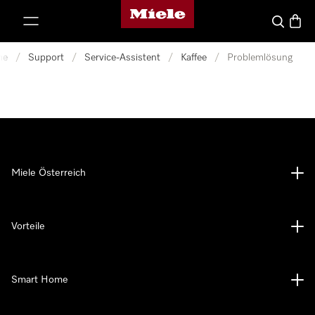
Miele-Homepage
nhalt springen
Suche
Waren
me
/
Support
/
Service-Assistent
/
Kaffee
/
Problemlösung
Miele Österreich
Vorteile
Smart Home