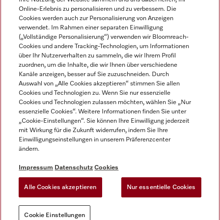
Online-Erlebnis zu personalisieren und zu verbessern. Die
Cookies werden auch zur Personalisierung von Anzeigen
verwendet. Im Rahmen einer separaten Einwilligung
(„Vollständige Personalisierung“) verwenden wir Bloomreach-
Miele auf Instagram
Miele auf Facebook
Miele auf Youtube
Cookies und andere Tracking-Technologien, um Informationen
über Ihr Nutzerverhalten zu sammeln, die wir Ihrem Profil
zuordnen, um die Inhalte, die wir Ihnen über verschiedene
Kanäle anzeigen, besser auf Sie zuzuschneiden. Durch
Auswahl von „Alle Cookies akzeptieren“ stimmen Sie allen
Cookies und Technologien zu. Wenn Sie nur essenzielle
Impressum
Cookies und Technologien zulassen möchten, wählen Sie „Nur
essenzielle Cookies“. Weitere Informationen finden Sie unter
AGB
„Cookie-Einstellungen“. Sie können Ihre Einwilligung jederzeit
Datenschutz
mit Wirkung für die Zukunft widerrufen, indem Sie Ihre
Nutzungsbedigungen
Einwilligungseinstellungen in unserem Präferenzcenter
ändern.
Erklärung zur Barrierefreiheit
EU-Gesetzen über digitale Dienste
Impressum
Datenschutz
Cookies
Widerrufsantrag
Alle Cookies akzeptieren
Nur essentielle Cookies
Cookie Einstellungen
Cookie Einstellungen