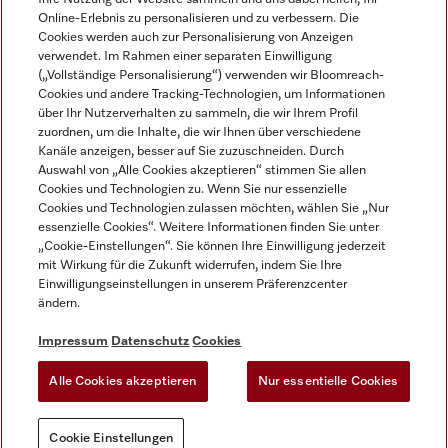
Online-Erlebnis zu personalisieren und zu verbessern. Die
Cookies werden auch zur Personalisierung von Anzeigen
verwendet. Im Rahmen einer separaten Einwilligung
(„Vollständige Personalisierung“) verwenden wir Bloomreach-
Miele auf Instagram
Miele auf Facebook
Miele auf Youtube
Cookies und andere Tracking-Technologien, um Informationen
über Ihr Nutzerverhalten zu sammeln, die wir Ihrem Profil
zuordnen, um die Inhalte, die wir Ihnen über verschiedene
Kanäle anzeigen, besser auf Sie zuzuschneiden. Durch
Auswahl von „Alle Cookies akzeptieren“ stimmen Sie allen
Cookies und Technologien zu. Wenn Sie nur essenzielle
Impressum
Cookies und Technologien zulassen möchten, wählen Sie „Nur
essenzielle Cookies“. Weitere Informationen finden Sie unter
AGB
„Cookie-Einstellungen“. Sie können Ihre Einwilligung jederzeit
Datenschutz
mit Wirkung für die Zukunft widerrufen, indem Sie Ihre
Nutzungsbedigungen
Einwilligungseinstellungen in unserem Präferenzcenter
ändern.
Erklärung zur Barrierefreiheit
EU-Gesetzen über digitale Dienste
Impressum
Datenschutz
Cookies
Widerrufsantrag
Alle Cookies akzeptieren
Nur essentielle Cookies
Cookie Einstellungen
Cookie Einstellungen