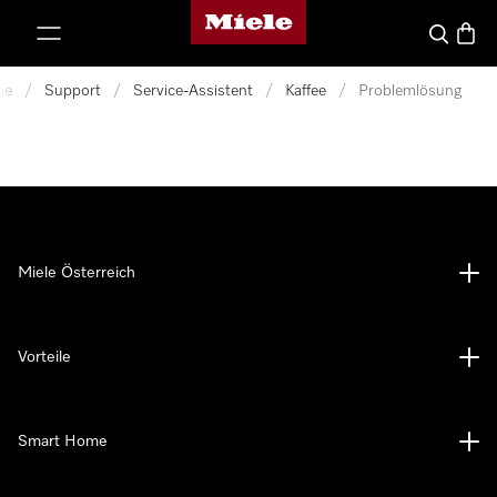
Miele-Homepage
nhalt springen
Suche
Waren
me
/
Support
/
Service-Assistent
/
Kaffee
/
Problemlösung
Miele Österreich
Vorteile
Smart Home