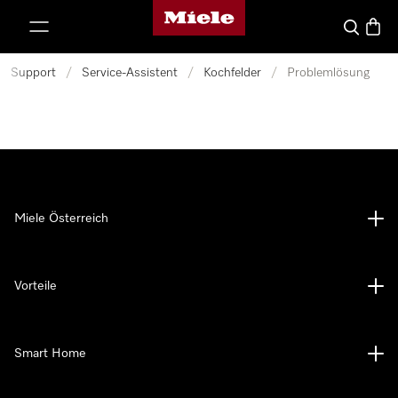
Miele-Homepage
nhalt springen
Suche
Waren
Support
/
Service-Assistent
/
Kochfelder
/
Problemlösung
Miele Österreich
Vorteile
Smart Home