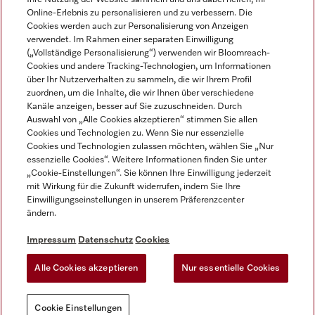
Online-Erlebnis zu personalisieren und zu verbessern. Die
Cookies werden auch zur Personalisierung von Anzeigen
verwendet. Im Rahmen einer separaten Einwilligung
(„Vollständige Personalisierung“) verwenden wir Bloomreach-
Miele auf Instagram
Miele auf Facebook
Miele auf Youtube
Cookies und andere Tracking-Technologien, um Informationen
über Ihr Nutzerverhalten zu sammeln, die wir Ihrem Profil
zuordnen, um die Inhalte, die wir Ihnen über verschiedene
Kanäle anzeigen, besser auf Sie zuzuschneiden. Durch
Auswahl von „Alle Cookies akzeptieren“ stimmen Sie allen
Cookies und Technologien zu. Wenn Sie nur essenzielle
Impressum
Cookies und Technologien zulassen möchten, wählen Sie „Nur
essenzielle Cookies“. Weitere Informationen finden Sie unter
AGB
„Cookie-Einstellungen“. Sie können Ihre Einwilligung jederzeit
Datenschutz
mit Wirkung für die Zukunft widerrufen, indem Sie Ihre
Nutzungsbedigungen
Einwilligungseinstellungen in unserem Präferenzcenter
ändern.
Erklärung zur Barrierefreiheit
EU-Gesetzen über digitale Dienste
Impressum
Datenschutz
Cookies
Widerrufsantrag
Alle Cookies akzeptieren
Nur essentielle Cookies
Cookie Einstellungen
Cookie Einstellungen