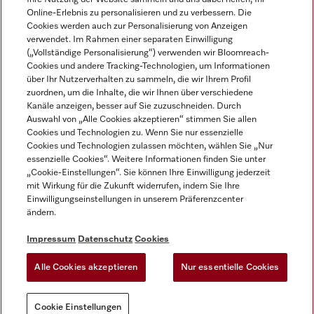
Online-Erlebnis zu personalisieren und zu verbessern. Die
Cookies werden auch zur Personalisierung von Anzeigen
verwendet. Im Rahmen einer separaten Einwilligung
(„Vollständige Personalisierung“) verwenden wir Bloomreach-
Miele auf Instagram
Miele auf Facebook
Miele auf Youtube
Cookies und andere Tracking-Technologien, um Informationen
über Ihr Nutzerverhalten zu sammeln, die wir Ihrem Profil
zuordnen, um die Inhalte, die wir Ihnen über verschiedene
Kanäle anzeigen, besser auf Sie zuzuschneiden. Durch
Auswahl von „Alle Cookies akzeptieren“ stimmen Sie allen
Cookies und Technologien zu. Wenn Sie nur essenzielle
Impressum
Cookies und Technologien zulassen möchten, wählen Sie „Nur
essenzielle Cookies“. Weitere Informationen finden Sie unter
AGB
„Cookie-Einstellungen“. Sie können Ihre Einwilligung jederzeit
Datenschutz
mit Wirkung für die Zukunft widerrufen, indem Sie Ihre
Nutzungsbedigungen
Einwilligungseinstellungen in unserem Präferenzcenter
ändern.
Erklärung zur Barrierefreiheit
EU-Gesetzen über digitale Dienste
Impressum
Datenschutz
Cookies
Widerrufsantrag
Alle Cookies akzeptieren
Nur essentielle Cookies
Cookie Einstellungen
Cookie Einstellungen