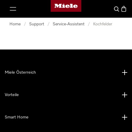
Miele-Homepage
nhalt springen
Suche
Waren
Home
/
Support
/
Service-Assistent
/
Kochfelder
Miele Österreich
Vorteile
Smart Home