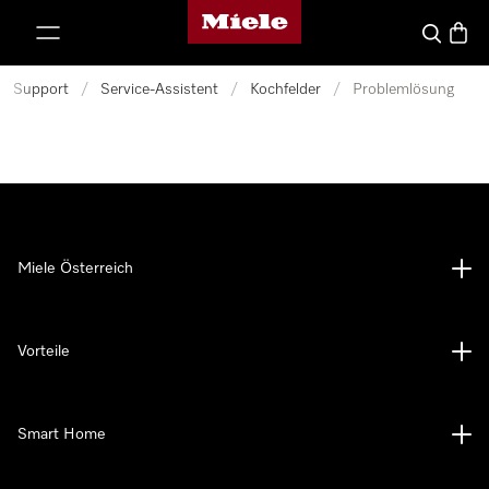
Miele-Homepage
nhalt springen
Suche
Waren
Support
/
Service-Assistent
/
Kochfelder
/
Problemlösung
Miele Österreich
Vorteile
Smart Home