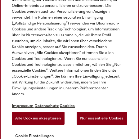
Online-Erlebnis zu personalisieren und zu verbessern. Die
Cookies werden auch zur Personalisierung von Anzeigen
verwendet. Im Rahmen einer separaten Einwilligung
(„Vollständige Personalisierung“) verwenden wir Bloomreach-
Miele auf Instagram
Miele auf Facebook
Miele auf Youtube
Cookies und andere Tracking-Technologien, um Informationen
über Ihr Nutzerverhalten zu sammeln, die wir Ihrem Profil
zuordnen, um die Inhalte, die wir Ihnen über verschiedene
Kanäle anzeigen, besser auf Sie zuzuschneiden. Durch
Auswahl von „Alle Cookies akzeptieren“ stimmen Sie allen
Cookies und Technologien zu. Wenn Sie nur essenzielle
Impressum
Cookies und Technologien zulassen möchten, wählen Sie „Nur
essenzielle Cookies“. Weitere Informationen finden Sie unter
AGB
„Cookie-Einstellungen“. Sie können Ihre Einwilligung jederzeit
Datenschutz
mit Wirkung für die Zukunft widerrufen, indem Sie Ihre
Nutzungsbedigungen
Einwilligungseinstellungen in unserem Präferenzcenter
ändern.
Erklärung zur Barrierefreiheit
EU-Gesetzen über digitale Dienste
Impressum
Datenschutz
Cookies
Widerrufsantrag
Alle Cookies akzeptieren
Nur essentielle Cookies
Cookie Einstellungen
Cookie Einstellungen