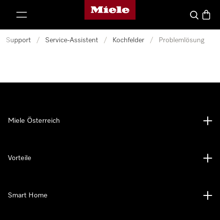
Miele-Homepage
nhalt springen
Suche
Waren
Support
/
Service-Assistent
/
Kochfelder
/
Problemlösung
Miele Österreich
Vorteile
Smart Home