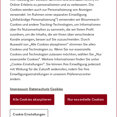
Online-Erlebnis zu personalisieren und zu verbessern. Die
Cookies werden auch zur Personalisierung von Anzeigen
verwendet. Im Rahmen einer separaten Einwilligung
(„Vollständige Personalisierung“) verwenden wir Bloomreach-
Miele auf Instagram
Miele auf Facebook
Miele auf Youtube
Cookies und andere Tracking-Technologien, um Informationen
über Ihr Nutzerverhalten zu sammeln, die wir Ihrem Profil
zuordnen, um die Inhalte, die wir Ihnen über verschiedene
Kanäle anzeigen, besser auf Sie zuzuschneiden. Durch
Auswahl von „Alle Cookies akzeptieren“ stimmen Sie allen
Cookies und Technologien zu. Wenn Sie nur essenzielle
Impressum
Cookies und Technologien zulassen möchten, wählen Sie „Nur
essenzielle Cookies“. Weitere Informationen finden Sie unter
AGB
„Cookie-Einstellungen“. Sie können Ihre Einwilligung jederzeit
Datenschutz
mit Wirkung für die Zukunft widerrufen, indem Sie Ihre
Nutzungsbedigungen
Einwilligungseinstellungen in unserem Präferenzcenter
ändern.
Erklärung zur Barrierefreiheit
EU-Gesetzen über digitale Dienste
Impressum
Datenschutz
Cookies
Widerrufsantrag
Alle Cookies akzeptieren
Nur essentielle Cookies
Cookie Einstellungen
Cookie Einstellungen