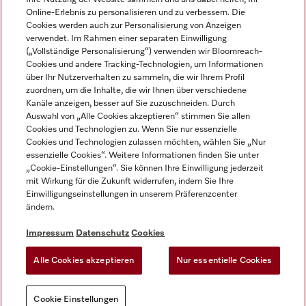
Online-Erlebnis zu personalisieren und zu verbessern. Die
Cookies werden auch zur Personalisierung von Anzeigen
verwendet. Im Rahmen einer separaten Einwilligung
(„Vollständige Personalisierung“) verwenden wir Bloomreach-
Miele auf Instagram
Miele auf Facebook
Miele auf Youtube
Cookies und andere Tracking-Technologien, um Informationen
über Ihr Nutzerverhalten zu sammeln, die wir Ihrem Profil
zuordnen, um die Inhalte, die wir Ihnen über verschiedene
Kanäle anzeigen, besser auf Sie zuzuschneiden. Durch
Auswahl von „Alle Cookies akzeptieren“ stimmen Sie allen
Cookies und Technologien zu. Wenn Sie nur essenzielle
Impressum
Cookies und Technologien zulassen möchten, wählen Sie „Nur
essenzielle Cookies“. Weitere Informationen finden Sie unter
AGB
„Cookie-Einstellungen“. Sie können Ihre Einwilligung jederzeit
Datenschutz
mit Wirkung für die Zukunft widerrufen, indem Sie Ihre
Nutzungsbedigungen
Einwilligungseinstellungen in unserem Präferenzcenter
ändern.
Erklärung zur Barrierefreiheit
EU-Gesetzen über digitale Dienste
Impressum
Datenschutz
Cookies
Widerrufsantrag
Alle Cookies akzeptieren
Nur essentielle Cookies
Cookie Einstellungen
Cookie Einstellungen