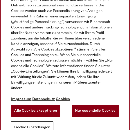
Online-Erlebnis zu personalisieren und zu verbessern. Die
Cookies werden auch zur Personalisierung von Anzeigen
verwendet. Im Rahmen einer separaten Einwilligung
(„Vollständige Personalisierung“) verwenden wir Bloomreach-
Miele auf Instagram
Miele auf Facebook
Miele auf Youtube
Cookies und andere Tracking-Technologien, um Informationen
über Ihr Nutzerverhalten zu sammeln, die wir Ihrem Profil
zuordnen, um die Inhalte, die wir Ihnen über verschiedene
Kanäle anzeigen, besser auf Sie zuzuschneiden. Durch
Auswahl von „Alle Cookies akzeptieren“ stimmen Sie allen
Cookies und Technologien zu. Wenn Sie nur essenzielle
Impressum
Cookies und Technologien zulassen möchten, wählen Sie „Nur
essenzielle Cookies“. Weitere Informationen finden Sie unter
AGB
„Cookie-Einstellungen“. Sie können Ihre Einwilligung jederzeit
Datenschutz
mit Wirkung für die Zukunft widerrufen, indem Sie Ihre
Nutzungsbedigungen
Einwilligungseinstellungen in unserem Präferenzcenter
ändern.
Erklärung zur Barrierefreiheit
EU-Gesetzen über digitale Dienste
Impressum
Datenschutz
Cookies
Widerrufsantrag
Alle Cookies akzeptieren
Nur essentielle Cookies
Cookie Einstellungen
Cookie Einstellungen