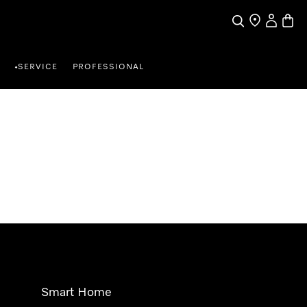
Suche
Händlersuche
Benutzer
Waren
SERVICE
PROFESSIONAL
•
Smart Home