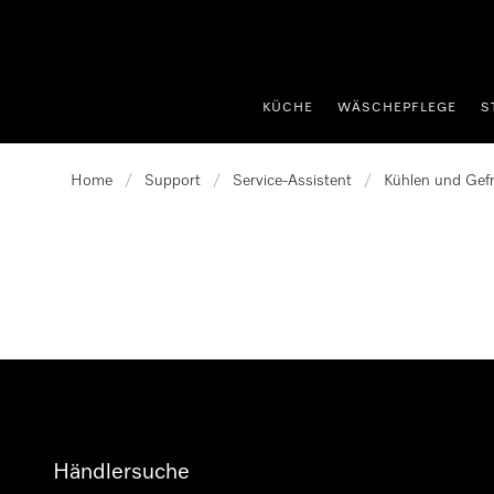
nhalt springen
KÜCHE
WÄSCHEPFLEGE
S
Home
/
Support
/
Service-Assistent
/
Kühlen und Gefr
Händlersuche