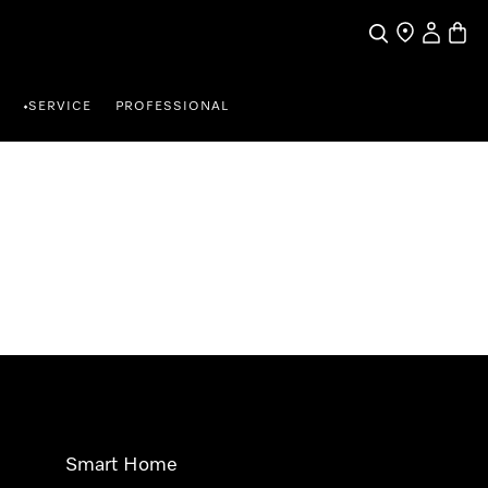
Suche
Händlersuche
Benutzer
Waren
SERVICE
PROFESSIONAL
•
Smart Home