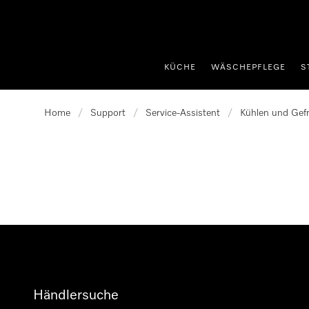
nhalt springen
KÜCHE
WÄSCHEPFLEGE
S
Home
/
Support
/
Service-Assistent
/
Kühlen und Gefr
Händlersuche