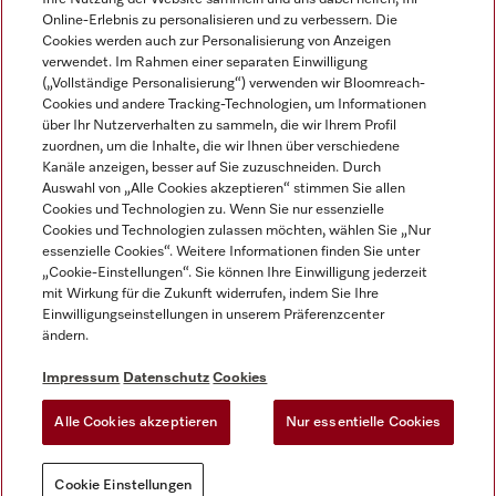
Online-Erlebnis zu personalisieren und zu verbessern. Die
Cookies werden auch zur Personalisierung von Anzeigen
verwendet. Im Rahmen einer separaten Einwilligung
(„Vollständige Personalisierung“) verwenden wir Bloomreach-
Miele auf Instagram
Miele auf Facebook
Miele auf Youtube
Cookies und andere Tracking-Technologien, um Informationen
über Ihr Nutzerverhalten zu sammeln, die wir Ihrem Profil
zuordnen, um die Inhalte, die wir Ihnen über verschiedene
Kanäle anzeigen, besser auf Sie zuzuschneiden. Durch
Auswahl von „Alle Cookies akzeptieren“ stimmen Sie allen
Cookies und Technologien zu. Wenn Sie nur essenzielle
Impressum
Cookies und Technologien zulassen möchten, wählen Sie „Nur
essenzielle Cookies“. Weitere Informationen finden Sie unter
AGB
„Cookie-Einstellungen“. Sie können Ihre Einwilligung jederzeit
Datenschutz
mit Wirkung für die Zukunft widerrufen, indem Sie Ihre
Nutzungsbedigungen
Einwilligungseinstellungen in unserem Präferenzcenter
ändern.
Erklärung zur Barrierefreiheit
EU-Gesetzen über digitale Dienste
Impressum
Datenschutz
Cookies
Widerrufsantrag
Alle Cookies akzeptieren
Nur essentielle Cookies
Cookie Einstellungen
Cookie Einstellungen