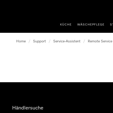
nhalt springen
KÜCHE
WÄSCHEPFLEGE
S
Home
/
Support
/
Service-Assistent
/
Remote Service
Händlersuche