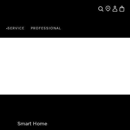
Suche
Händlersuche
Benutzer
Waren
SERVICE
PROFESSIONAL
•
Smart Home