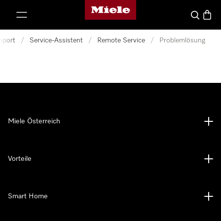
Miele-Homepage
nhalt springen
Suche
Waren
pport
/
Service-Assistent
/
Remote Service
/
Problemlösung
Miele Österreich
Vorteile
Smart Home