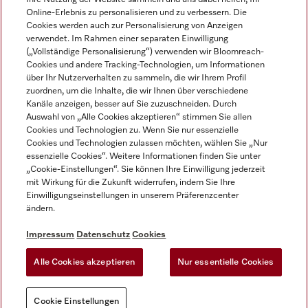
Online-Erlebnis zu personalisieren und zu verbessern. Die
Cookies werden auch zur Personalisierung von Anzeigen
verwendet. Im Rahmen einer separaten Einwilligung
(„Vollständige Personalisierung“) verwenden wir Bloomreach-
Miele auf Instagram
Miele auf Facebook
Miele auf Youtube
Cookies und andere Tracking-Technologien, um Informationen
über Ihr Nutzerverhalten zu sammeln, die wir Ihrem Profil
zuordnen, um die Inhalte, die wir Ihnen über verschiedene
Kanäle anzeigen, besser auf Sie zuzuschneiden. Durch
Auswahl von „Alle Cookies akzeptieren“ stimmen Sie allen
Cookies und Technologien zu. Wenn Sie nur essenzielle
Impressum
Cookies und Technologien zulassen möchten, wählen Sie „Nur
essenzielle Cookies“. Weitere Informationen finden Sie unter
AGB
„Cookie-Einstellungen“. Sie können Ihre Einwilligung jederzeit
Datenschutz
mit Wirkung für die Zukunft widerrufen, indem Sie Ihre
Nutzungsbedigungen
Einwilligungseinstellungen in unserem Präferenzcenter
ändern.
Erklärung zur Barrierefreiheit
EU-Gesetzen über digitale Dienste
Impressum
Datenschutz
Cookies
Widerrufsantrag
Alle Cookies akzeptieren
Nur essentielle Cookies
Cookie Einstellungen
Cookie Einstellungen