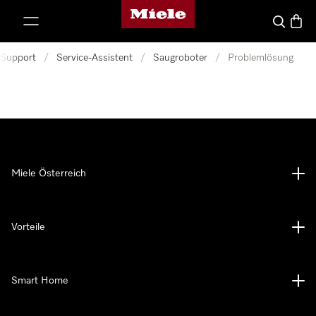
Miele-Homepage
nhalt springen
Suche
Waren
Support
/
Service-Assistent
/
Saugroboter
/
Problemlösung
Miele Österreich
Vorteile
Smart Home