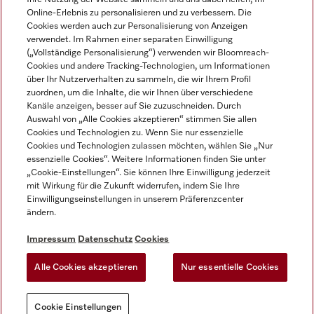
Online-Erlebnis zu personalisieren und zu verbessern. Die
Cookies werden auch zur Personalisierung von Anzeigen
verwendet. Im Rahmen einer separaten Einwilligung
(„Vollständige Personalisierung“) verwenden wir Bloomreach-
Miele auf Instagram
Miele auf Facebook
Miele auf Youtube
Cookies und andere Tracking-Technologien, um Informationen
über Ihr Nutzerverhalten zu sammeln, die wir Ihrem Profil
zuordnen, um die Inhalte, die wir Ihnen über verschiedene
Kanäle anzeigen, besser auf Sie zuzuschneiden. Durch
Auswahl von „Alle Cookies akzeptieren“ stimmen Sie allen
Cookies und Technologien zu. Wenn Sie nur essenzielle
Impressum
Cookies und Technologien zulassen möchten, wählen Sie „Nur
essenzielle Cookies“. Weitere Informationen finden Sie unter
AGB
„Cookie-Einstellungen“. Sie können Ihre Einwilligung jederzeit
Datenschutz
mit Wirkung für die Zukunft widerrufen, indem Sie Ihre
Nutzungsbedigungen
Einwilligungseinstellungen in unserem Präferenzcenter
ändern.
Erklärung zur Barrierefreiheit
EU-Gesetzen über digitale Dienste
Impressum
Datenschutz
Cookies
Widerrufsantrag
Alle Cookies akzeptieren
Nur essentielle Cookies
Cookie Einstellungen
Cookie Einstellungen