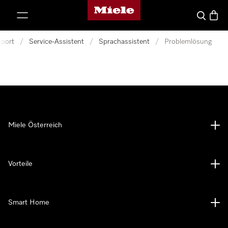
Miele-Homepage
nhalt springen
Suche
Waren
port
/
Service-Assistent
/
Sprachassistent
/
Problemlösung
Miele Österreich
Vorteile
Smart Home