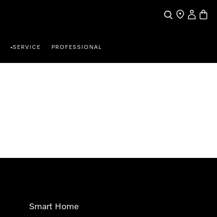
Suche
Händlersuche
Benutzer
Waren
SERVICE
PROFESSIONAL
•
Smart Home