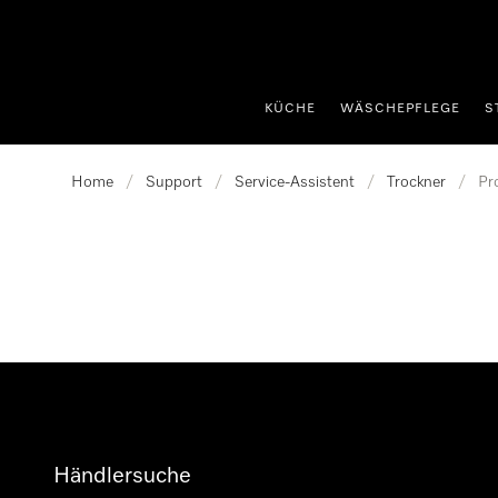
nhalt springen
KÜCHE
WÄSCHEPFLEGE
S
Home
/
Support
/
Service-Assistent
/
Trockner
/
Pr
Händlersuche