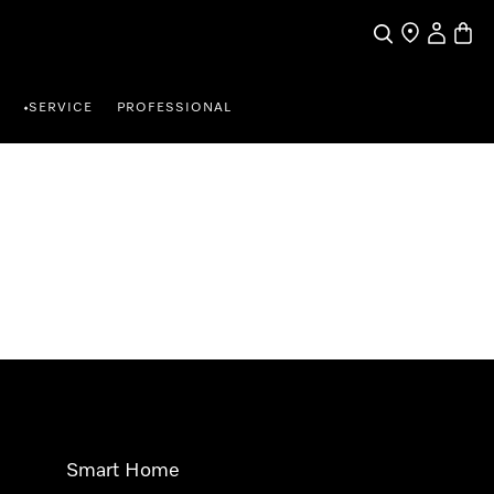
Suche
Händlersuche
Benutzer
Waren
SERVICE
PROFESSIONAL
•
Smart Home