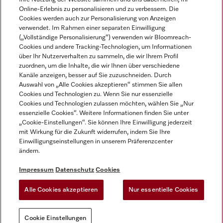
Online-Erlebnis zu personalisieren und zu verbessern. Die
Cookies werden auch zur Personalisierung von Anzeigen
verwendet. Im Rahmen einer separaten Einwilligung
(„Vollständige Personalisierung“) verwenden wir Bloomreach-
Miele auf Instagram
Miele auf Facebook
Miele auf Youtube
Cookies und andere Tracking-Technologien, um Informationen
über Ihr Nutzerverhalten zu sammeln, die wir Ihrem Profil
zuordnen, um die Inhalte, die wir Ihnen über verschiedene
Kanäle anzeigen, besser auf Sie zuzuschneiden. Durch
Auswahl von „Alle Cookies akzeptieren“ stimmen Sie allen
Cookies und Technologien zu. Wenn Sie nur essenzielle
Impressum
Cookies und Technologien zulassen möchten, wählen Sie „Nur
essenzielle Cookies“. Weitere Informationen finden Sie unter
AGB
„Cookie-Einstellungen“. Sie können Ihre Einwilligung jederzeit
Datenschutz
mit Wirkung für die Zukunft widerrufen, indem Sie Ihre
Nutzungsbedigungen
Einwilligungseinstellungen in unserem Präferenzcenter
ändern.
Erklärung zur Barrierefreiheit
EU-Gesetzen über digitale Dienste
Impressum
Datenschutz
Cookies
Widerrufsantrag
Alle Cookies akzeptieren
Nur essentielle Cookies
Cookie Einstellungen
Cookie Einstellungen