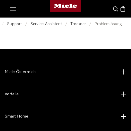
Miele-Homepage
nhalt springen
Suche
Waren
/
Support
/
Service-Assistent
/
Trockner
/
Problemlösung
Miele Österreich
Vorteile
Smart Home