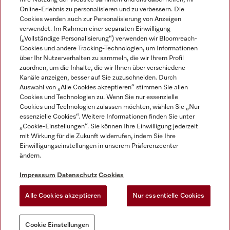
Online-Erlebnis zu personalisieren und zu verbessern. Die
Cookies werden auch zur Personalisierung von Anzeigen
verwendet. Im Rahmen einer separaten Einwilligung
(„Vollständige Personalisierung“) verwenden wir Bloomreach-
Miele auf Instagram
Miele auf Facebook
Miele auf Youtube
Cookies und andere Tracking-Technologien, um Informationen
über Ihr Nutzerverhalten zu sammeln, die wir Ihrem Profil
zuordnen, um die Inhalte, die wir Ihnen über verschiedene
Kanäle anzeigen, besser auf Sie zuzuschneiden. Durch
Auswahl von „Alle Cookies akzeptieren“ stimmen Sie allen
Cookies und Technologien zu. Wenn Sie nur essenzielle
Impressum
Cookies und Technologien zulassen möchten, wählen Sie „Nur
essenzielle Cookies“. Weitere Informationen finden Sie unter
AGB
„Cookie-Einstellungen“. Sie können Ihre Einwilligung jederzeit
Datenschutz
mit Wirkung für die Zukunft widerrufen, indem Sie Ihre
Nutzungsbedigungen
Einwilligungseinstellungen in unserem Präferenzcenter
ändern.
Erklärung zur Barrierefreiheit
EU-Gesetzen über digitale Dienste
Impressum
Datenschutz
Cookies
Widerrufsantrag
Alle Cookies akzeptieren
Nur essentielle Cookies
Cookie Einstellungen
Cookie Einstellungen