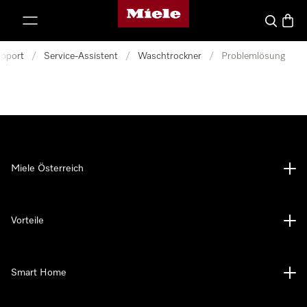
Miele-Homepage
nhalt springen
Suche
Waren
pport
/
Service-Assistent
/
Waschtrockner
/
Problemlösung
Miele Österreich
Vorteile
Smart Home