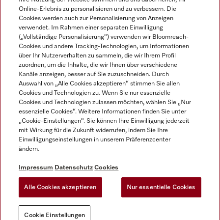
Online-Erlebnis zu personalisieren und zu verbessern. Die
Cookies werden auch zur Personalisierung von Anzeigen
verwendet. Im Rahmen einer separaten Einwilligung
(„Vollständige Personalisierung“) verwenden wir Bloomreach-
Miele auf Instagram
Miele auf Facebook
Miele auf Youtube
Cookies und andere Tracking-Technologien, um Informationen
über Ihr Nutzerverhalten zu sammeln, die wir Ihrem Profil
zuordnen, um die Inhalte, die wir Ihnen über verschiedene
Kanäle anzeigen, besser auf Sie zuzuschneiden. Durch
Auswahl von „Alle Cookies akzeptieren“ stimmen Sie allen
Cookies und Technologien zu. Wenn Sie nur essenzielle
Impressum
Cookies und Technologien zulassen möchten, wählen Sie „Nur
essenzielle Cookies“. Weitere Informationen finden Sie unter
AGB
„Cookie-Einstellungen“. Sie können Ihre Einwilligung jederzeit
Datenschutz
mit Wirkung für die Zukunft widerrufen, indem Sie Ihre
Nutzungsbedigungen
Einwilligungseinstellungen in unserem Präferenzcenter
ändern.
Erklärung zur Barrierefreiheit
EU-Gesetzen über digitale Dienste
Impressum
Datenschutz
Cookies
Widerrufsantrag
Alle Cookies akzeptieren
Nur essentielle Cookies
Cookie Einstellungen
Cookie Einstellungen