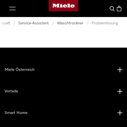
Miele-Homepage
nhalt springen
Suche
Waren
pport
/
Service-Assistent
/
Waschtrockner
/
Problemlösung
Miele Österreich
Vorteile
Smart Home