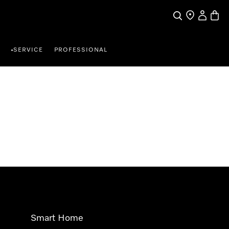
Suche
Händlersuche
Benutzer
Waren
SERVICE
PROFESSIONAL
•
Smart Home