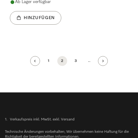
Ab Lager verfügbar
HINZUFÜGEN
1
2
3
..
1.
Verkaufspreis inkl. MwSt. exkl. Versand
Technische Änderungen vorbehalten; Wir übernehmen keine Haftung für die
Richtigkeit der bereitgestellten Informationen.