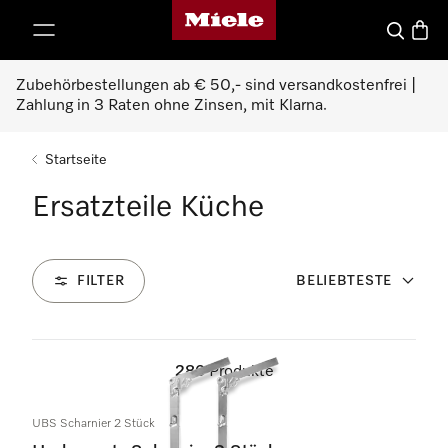
Miele-Homepage
nhalt springen
Suche
Waren
Zubehörbestellungen ab € 50,- sind versandkostenfrei |
Zahlung in 3 Raten ohne Zinsen, mit Klarna.
Startseite
Ersatzteile Küche
FILTER
BELIEBTESTE
286
Produkte
UBS Scharnier 2 Stück