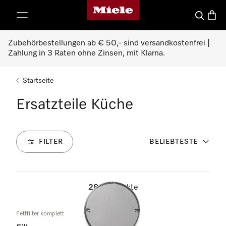
Miele-Homepage
nhalt springen
Suche
Waren
Zubehörbestellungen ab € 50,- sind versandkostenfrei |
Zahlung in 3 Raten ohne Zinsen, mit Klarna.
Startseite
Ersatzteile Küche
FILTER
BELIEBTESTE
286
Produkte
Fettfilter komplett