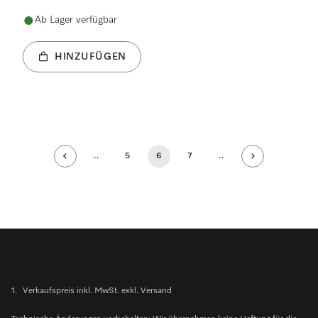
Ab Lager verfügbar
HINZUFÜGEN
..
5
6
7
..
1.
Verkaufspreis inkl. MwSt. exkl. Versand