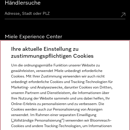
Händlersuche
Miele Experience Center
Ihre aktuelle Einstellung zu
Alle Miele Experience Center anzeigen
zustimmungspflichtigen Cookies
Um die ordnungsgemäße Funktion unserer Website zu
Newsletter
gewährleisten, verwendet Miele unbedingt erforderliche
Cookies. Mit Ihrer Zustimmung verwenden wir auch nicht
unbedingt erforderliche Cookies und Tracking-Technologien für
Marketing- und Analysezwecke, darunter Cookies von Dritten,
unseren Partnern und Dienstleistern, die Informationen über
Ihre Nutzung der Website sammeln und uns dabei helfen, Ihr
Online-Erlebnis zu personalisieren und zu verbessern. Die
Cookies werden auch zur Personalisierung von Anzeigen
verwendet. Im Rahmen einer separaten Einwilligung
(„Vollständige Personalisierung“) verwenden wir Bloomreach-
Miele auf Instagram
Miele auf Facebook
Miele auf Youtube
Cookies und andere Tracking-Technologien, um Informationen