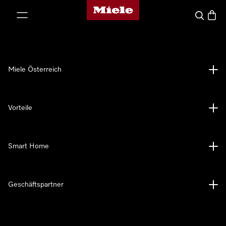
Miele-Homepage
nhalt springen
Suche
Waren
Miele Österreich
Vorteile
Smart Home
Geschäftspartner