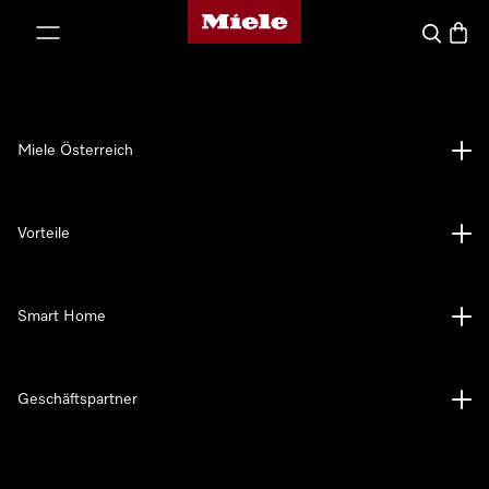
Miele-Homepage
nhalt springen
Suche
Waren
Miele Österreich
Vorteile
Smart Home
Geschäftspartner