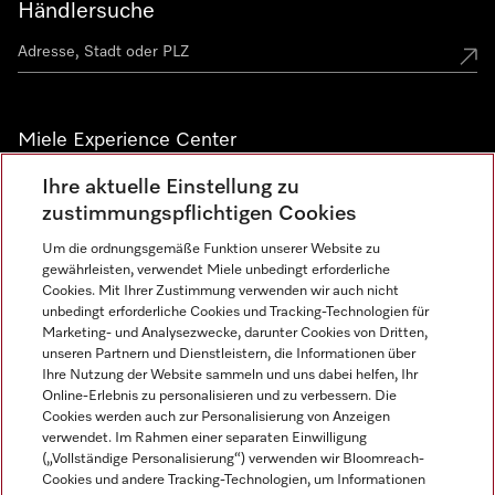
Händlersuche
Miele Experience Center
Ihre aktuelle Einstellung zu
Alle Miele Experience Center anzeigen
zustimmungspflichtigen Cookies
Um die ordnungsgemäße Funktion unserer Website zu
Newsletter
gewährleisten, verwendet Miele unbedingt erforderliche
Cookies. Mit Ihrer Zustimmung verwenden wir auch nicht
unbedingt erforderliche Cookies und Tracking-Technologien für
Marketing- und Analysezwecke, darunter Cookies von Dritten,
unseren Partnern und Dienstleistern, die Informationen über
Ihre Nutzung der Website sammeln und uns dabei helfen, Ihr
Online-Erlebnis zu personalisieren und zu verbessern. Die
Cookies werden auch zur Personalisierung von Anzeigen
verwendet. Im Rahmen einer separaten Einwilligung
(„Vollständige Personalisierung“) verwenden wir Bloomreach-
Miele auf Instagram
Miele auf Facebook
Miele auf Youtube
Cookies und andere Tracking-Technologien, um Informationen