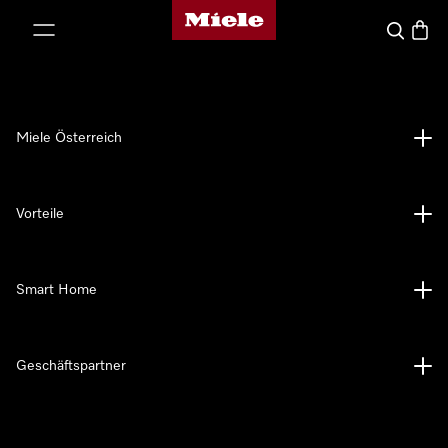
Miele-Homepage
nhalt springen
Suche
Waren
Miele Österreich
Vorteile
Smart Home
Geschäftspartner