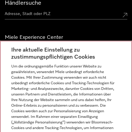
Händlersuche
Miele Experience Center
Ihre aktuelle Einstellung zu
Alle Miele Experience Center anzeigen
zustimmungspflichtigen Cookies
Um die ordnungsgemäße Funktion unserer Website zu
Newsletter
gewährleisten, verwendet Miele unbedingt erforderliche
Cookies. Mit Ihrer Zustimmung verwenden wir auch nicht
unbedingt erforderliche Cookies und Tracking-Technologien für
Marketing- und Analysezwecke, darunter Cookies von Dritten,
unseren Partnern und Dienstleistern, die Informationen über
Ihre Nutzung der Website sammeln und uns dabei helfen, Ihr
Online-Erlebnis zu personalisieren und zu verbessern. Die
Cookies werden auch zur Personalisierung von Anzeigen
verwendet. Im Rahmen einer separaten Einwilligung
(„Vollständige Personalisierung“) verwenden wir Bloomreach-
Miele auf Instagram
Miele auf Facebook
Miele auf Youtube
Cookies und andere Tracking-Technologien, um Informationen