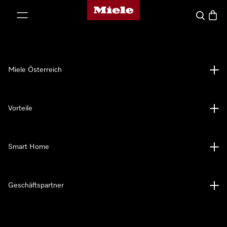
Miele-Homepage
nhalt springen
Suche
Waren
Miele Österreich
Vorteile
Smart Home
Geschäftspartner