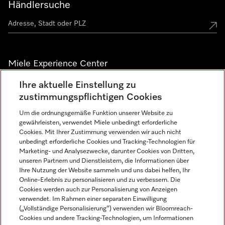
Händlersuche
Miele Experience Center
Ihre aktuelle Einstellung zu
Alle Miele Experience Center anzeigen
zustimmungspflichtigen Cookies
Um die ordnungsgemäße Funktion unserer Website zu
Newsletter
gewährleisten, verwendet Miele unbedingt erforderliche
Cookies. Mit Ihrer Zustimmung verwenden wir auch nicht
unbedingt erforderliche Cookies und Tracking-Technologien für
Marketing- und Analysezwecke, darunter Cookies von Dritten,
unseren Partnern und Dienstleistern, die Informationen über
Ihre Nutzung der Website sammeln und uns dabei helfen, Ihr
Online-Erlebnis zu personalisieren und zu verbessern. Die
Cookies werden auch zur Personalisierung von Anzeigen
verwendet. Im Rahmen einer separaten Einwilligung
(„Vollständige Personalisierung“) verwenden wir Bloomreach-
Miele auf Instagram
Miele auf Facebook
Miele auf Youtube
Cookies und andere Tracking-Technologien, um Informationen